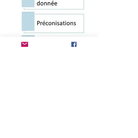
Pour en savoir plus
APARE
Membre du collectif SCIC SAPIE
SAPIE - SCIC
N°SIRET
34921756200058
N° TVA intracommunautaire
FR
27 349 217 562
Code APE